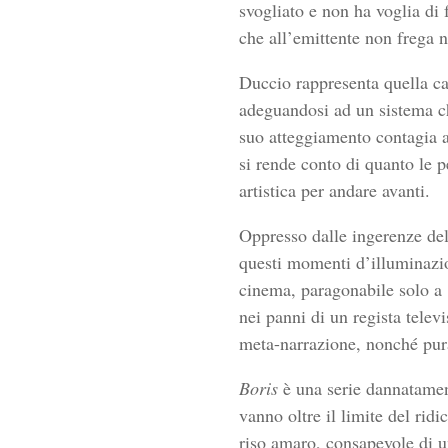
svogliato e non ha voglia di 
che all’emittente non frega n
Duccio rappresenta quella cat
adeguandosi ad un sistema che
suo atteggiamento contagia a
si rende conto di quanto le pe
artistica per andare avanti.
Oppresso dalle ingerenze dell
questi momenti d’illuminazio
cinema, paragonabile solo a
nei panni di un regista telev
meta-narrazione, nonché pura
Boris
è una serie dannatament
vanno oltre il limite del ridi
riso amaro, consapevole di u