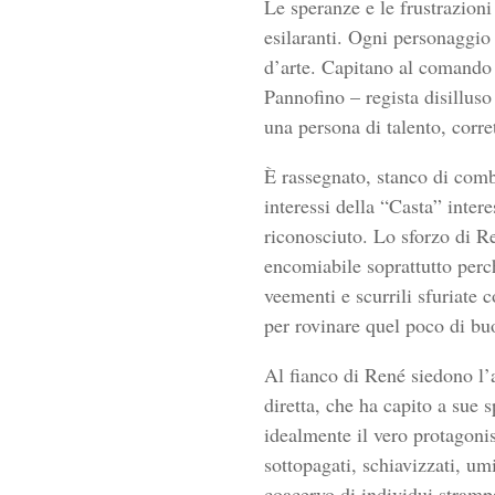
Le speranze e le frustrazioni
esilaranti. Ogni personaggio 
d’arte. Capitano al comando 
Pannofino – regista disillus
una persona di talento, corre
È rassegnato, stanco di comba
interessi della “Casta” inter
riconosciuto. Lo sforzo di Re
encomiabile soprattutto perc
veementi e scurrili sfuriate 
per rovinare quel poco di buo
Al fianco di René siedono l’
diretta, che ha capito a sue 
idealmente il vero protagonis
sottopagati, schiavizzati, umi
coacervo di individui strampa