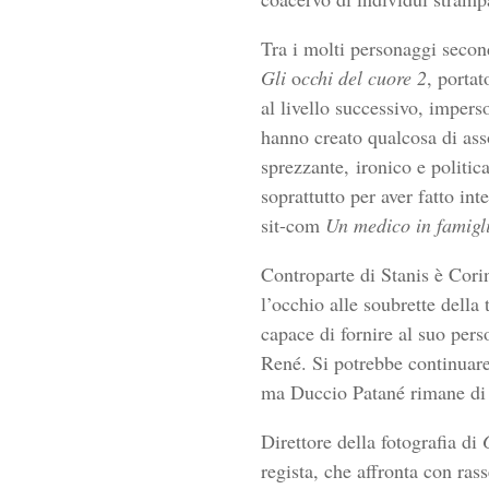
Tra i molti personaggi second
Gli
o
cchi del cuore 2
, porta
al livello successivo, imper
hanno creato qualcosa di ass
sprezzante,
ironico e politic
soprattutto per aver fatto in
sit-com
Un medico in famigl
Controparte di Stanis è Cori
l’occhio alle soubrette della 
capace di fornire al suo per
René. Si potrebbe continuare 
ma Duccio Patané rimane di c
Direttore della fotografia di
regista, che affronta con ras