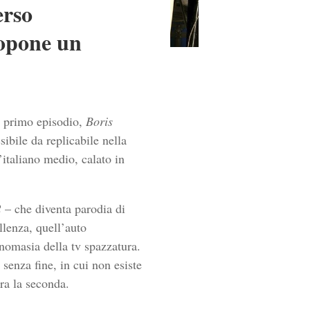
erso
ropone un
el primo episodio,
Boris
sibile da replicabile nella
’italiano medio, calato in
2
– che diventa parodia di
llenza, quell’auto
tonomasia della tv spazzatura.
 senza fine, in cui non esiste
ora la seconda.