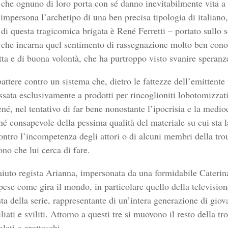
 che ognuno di loro porta con sé danno inevitabilmente vita a 
impersona l’archetipo di una ben precisa tipologia di italiano,
di questa tragicomica brigata è René Ferretti – portato sullo
o che incarna quel sentimento di rassegnazione molto ben conos
tta e di buona volontà, che ha purtroppo visto svanire speranz
ttere contro un sistema che, dietro le fattezze dell’emittente 
essata esclusivamente a prodotti per rincoglioniti lobotomizzati
né, nel tentativo di far bene nonostante l’ipocrisia e la medio
hé consapevole della pessima qualità del materiale su cui sta
contro l’incompetenza degli attori o di alcuni membri della tr
no che lui cerca di fare.
aiuto regista Arianna, impersonata da una formidabile Caterina
spese come gira il mondo, in particolare quello della television
ta della serie, rappresentante di un’intera generazione di giova
liati e sviliti. Attorno a questi tre si muovono il resto della tr
lati e grotteschi.