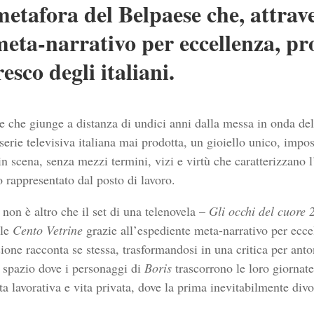
metafora del Belpaese che, attrav
meta-narrativo per eccellenza, p
esco degli italiani.
one che giunge a distanza di undici anni dalla messa in onda d
serie televisiva italiana mai prodotta, un gioiello unico, impos
 in scena, senza mezzi termini, vizi e virtù che caratterizzano l
rappresentato dal posto di lavoro.
, non è altro che il set di una telenovela –
Gli occhi del cuore 
ile
Cento Vetrine
grazie all’espediente meta-narrativo per ecce
visione racconta se stessa, trasformandosi in una critica per an
lo spazio dove i personaggi di
Boris
trascorrono le loro giornate
ita lavorativa e vita privata, dove la prima inevitabilmente div