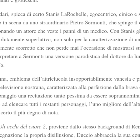
ari, spicca di certo Stanis LaRochelle, egocentrico, cinico e s
to in scena da uno straordinario Pietro Sermonti, che spinge il
sonando un attore che veste i panni di un medico. Con Stanis g
olutamente superlativo, non solo per la caratterizzazione di u
amente scorretto che non perde mai l’occasione di mostrarsi su
terpretare a Sermonti una versione parodistica del dottore da lu
ia.
nna, emblema dell’attriciucola insopportabilmente vanesia e pi
televisione nostrana, caratterizzata alla perfezione dalla brava
sonaggio una recitazione tanto pessima da essere soprannomina
ad elencare tutti i restanti personaggi, l’uno migliore dell’alt
erto il più degno di nota.
Gli occhi del cuore 2
, proviene dallo stesso background di Ren
segnazione la propria disillusione, Duccio abbraccia la sua co