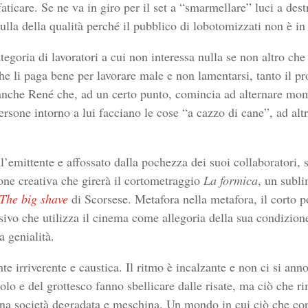
faticare. Se ne va in giro per il set a “smarmellare” luci a de
ulla della qualità perché il pubblico di lobotomizzati non è in
egoria di lavoratori a cui non interessa nulla se non altro che
 li paga bene per lavorare male e non lamentarsi, tanto il pro
nche René che, ad un certo punto, comincia ad alternare mome
rsone intorno a lui facciano le cose “a cazzo di cane”, ad altri
’emittente e affossato dalla pochezza dei suoi collaboratori, 
ne creativa che girerà il cortometraggio
La formica
, un subl
The big shave
di Scorsese. Metafora nella metafora, il corto p
isivo che utilizza il cinema come allegoria della sua condizion
 genialità.
e irriverente e caustica. Il ritmo è incalzante e non ci si ann
colo e del grottesco fanno sbellicare dalle risate, ma ciò che r
na società degradata e meschina. Un mondo in cui ciò che cont