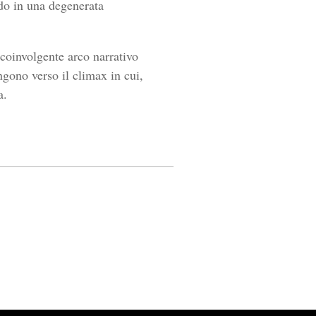
ndo in una degenerata
 coinvolgente arco narrativo
ngono verso il climax in cui,
a.