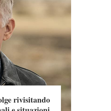
olge rivisitando
li e situazioni