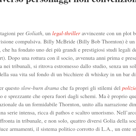
stagioni per
Goliath
, un
legal-thriller
avvincente con un plot b
 visione compulsiva. Billy McBride (Billy Bob Thornton) è un
 che ha fondato uno dei più grandi e prestigiosi studi legali de
. Dopo una rottura con il socio, avvenuta anni prima e prese
 nei tribunali, si ritrova estromesso dallo studio, senza un so
 della sua vita sul fondo di un bicchiere di whiskey in un bar 
per questo
slow-burn drama
che fa propri gli stilemi del
polizi
ico e sprezzante che opera fuori dagli schemi. Ma è proprio que
ionale da un formidabile Thornton, unito alla narrazione dim
na serie intensa, ricca di pathos e scaltro umorismo. Nell’arco
affronta in tribunale, e non solo, quattro diversi Golia della 
ce armamenti, il sistema politico corrotto di L.A., un ente sta