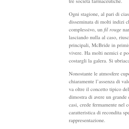
tre società farmaceutiche.
Ogni stagione, al pari di ci
disseminata di molti indizi c
complessivo, un
fil rouge
nar
lasciando nulla al caso, rius
principali, McBride in primis
vivere. Ha molti nemici e poc
costargli la galera. Si ubria
Nonostante le atmosfere cupe 
chiaramente l’assenza di val
va oltre il concetto tipico de
dimostra di avere un grande c
casi, crede fermamente nel co
caratteristica di recondita s
rappresentazione.