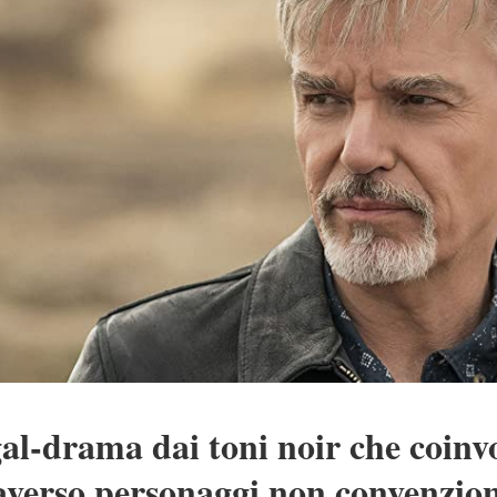
gal-drama dai toni noir che coinv
raverso personaggi non convenziona