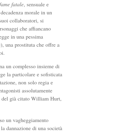
fame fatale
, sensuale e
ca decadenza morale in un
uoi collaboratori, si
ersonaggi che affiancano
legge in una pessima
, una prostituta che offre a
oi.
cena un complesso insieme di
e la particolare e sofisticata
tazione, non solo regia e
antagonisti assolutamente
 del già citato William Hurt,
verso un vagheggiamento
e la dannazione di una società