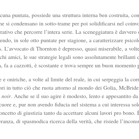
ascuna puntata, possiede una struttura interna ben costruita, c
he si condensano in sotto-trame per poi solidificarsi nel coinv
rativo che percorre l’intera serie. La sceneggiatura è davvero 
cendo, in sole otto puntate per stagione, a caratterizzare psico
. L’avvocato di Thornton è depresso, quasi miserabile, a volte 
hi amici, le sue strategie legali sono assolutamente brillanti 
ca, fa a cazzotti, è scostante e trova sempre un buon momento pe
e oniriche, a volte al limite del reale, in cui serpeggia la cor
ori in tutto ciò che ruota attorno al mondo dei Golia, McBride
l
noir
. Anche se il suo agire è modesto, lento e appesantito d
uore e, pur non avendo fiducia nel sistema a cui interessa solo
ncetto di giustizia tanto da accettare alcuni lavori pro bono. 
peranza, di spasmodica ricerca della verità, che risiede l’incon