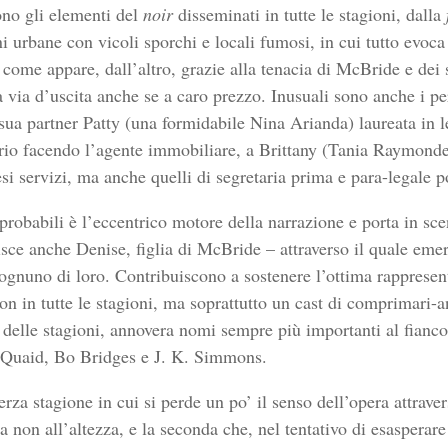
sono gli elementi del
noir
disseminati in tutte le stagioni, dalla
ni urbane con vicoli sporchi e locali fumosi, in cui tutto evo
ome appare, dall’altro, grazie alla tenacia di McBride e dei s
a via d’uscita anche se a caro prezzo. Inusuali sono anche i p
 sua partner Patty (una formidabile Nina Arianda) laureata in 
ario facendo l’agente immobiliare, a Brittany (Tania Raymonde)
esi servizi, ma anche quelli di segretaria prima e para-legale p
probabili è l’eccentrico motore della narrazione e porta in s
risce anche Denise, figlia di McBride – attraverso il quale emerg
ognuno di loro. Contribuiscono a sostenere l’ottima rappresen
non in tutte le stagioni, ma soprattutto un cast di comprimari-
 delle stagioni, annovera nomi sempre più importanti al fianco
s Quaid, Bo Bridges e J. K. Simmons.
erza stagione in cui si perde un po’ il senso dell’opera attra
a non all’altezza, e la seconda che, nel tentativo di esasperar