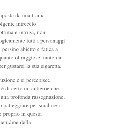
omposta da una trama
olgente intreccio
ottima e intriga, non
logicamente tutti i personaggi
persino abietto e fatica a
quanto oltraggiose, tanto da
r gustarsi la sua sigaretta.
ruzione e si percepisce
 è di certo un antieroe che
a una profonda rassegnazione,
 patteggiare per smaltire i
È proprio in questa
suetudine della