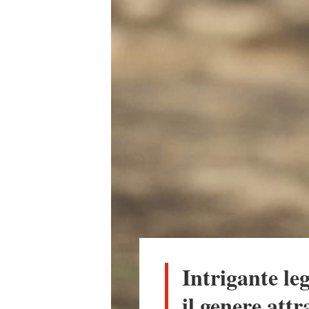
Intrigante le
il genere att