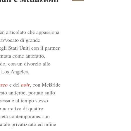
en articolato che appassiona
 avvocato di grande
gli Stati Uniti con il partner
ntata come antefatto,
ldo, con un divorzio alle
di Los Angeles.
esco
e del
noir
, con McBride
sto antieroe, portato sullo
essa e al tempo stesso
 narrativo di quattro
società contemporanea: un
tale privatizzato ed infine