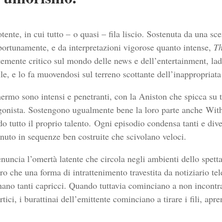
nte, in cui tutto – o quasi – fila liscio. Sostenuta da una sce
portunamente, e da interpretazioni vigorose quanto intense,
T
emente critico sul mondo delle news e dell’entertainment, ladd
le, e lo fa muovendosi sul terreno scottante dell’inappropriata
hermo sono intensi e penetranti, con la Aniston che spicca su t
gonista. Sostengono ugualmente bene la loro parte anche With
o tutto il proprio talento. Ogni episodio condensa tanti e div
enuto in sequenze ben costruite che scivolano veloci.
nuncia l’omertà latente che circola negli ambienti dello spetta
ro che una forma di intrattenimento travestita da notiziario t
nano tanti capricci. Quando tuttavia cominciano a non incontra
ici, i burattinai dell’emittente cominciano a tirare i fili, apren