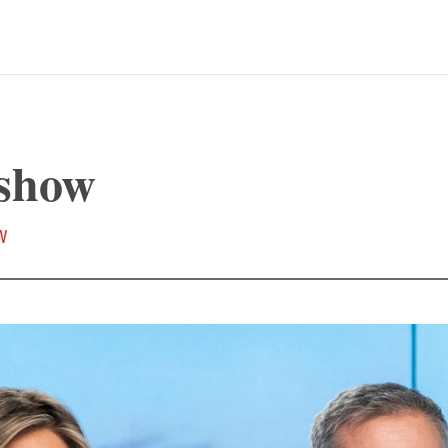
 show
TV