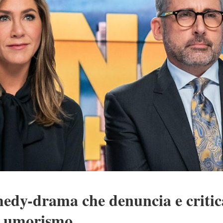
edy-drama che denuncia e critica
o umorismo.