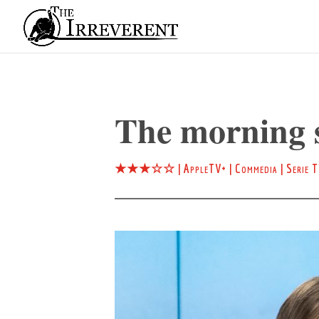
The morning
★★★☆☆
|
AppleTV+
|
Commedia
|
Serie 